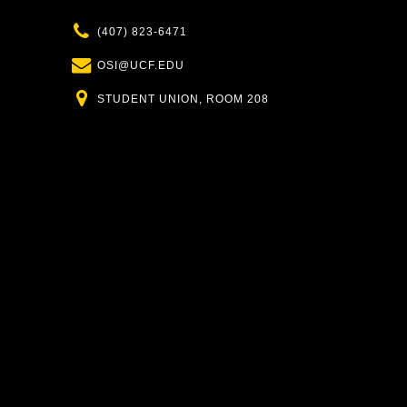
Phone
(407) 823-6471
Email
OSI@UCF.EDU
Location
STUDENT UNION, ROOM 208