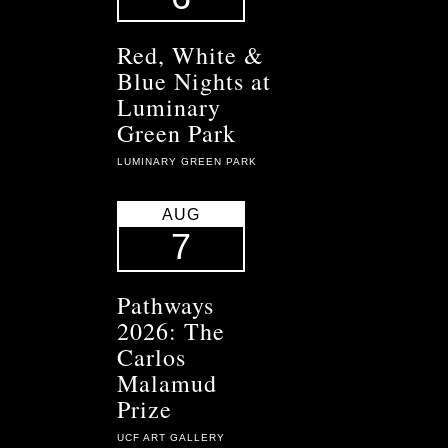
Red, White &
Blue Nights at
Luminary
Green Park
LUMINARY GREEN PARK
AUG
7
Pathways
2026: The
Carlos
Malamud
Prize
UCF ART GALLERY